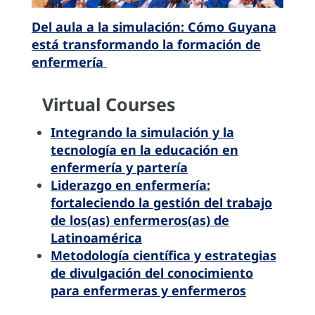
Del aula a la simulación: Cómo Guyana
está transformando la formación de
enfermería
Virtual Courses
Integrando la simulación y la
tecnología en la educación en
enfermería y partería
Liderazgo en enfermería:
fortaleciendo la gestión del trabajo
de los(as) enfermeros(as) de
Latinoamérica
Metodología científica y estrategias
de divulgación del conocimiento
para enfermeras y enfermeros