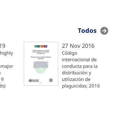
Todos
19
27 Nov 2016
highly
Código
internacional de
a major
conducta para la
h
distribución y
19
utilización de
és)
plaguicidas; 2016