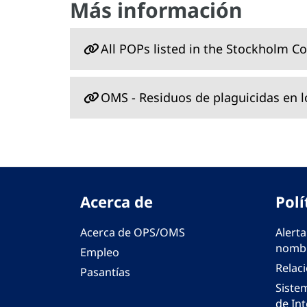
Más información
All POPs listed in the Stockholm C
OMS - Residuos de plaguicidas en l
Acerca de
Polí
Acerca de OPS/OMS
Alerta
nombr
Empleo
Relac
Pasantías
Siste
de Int