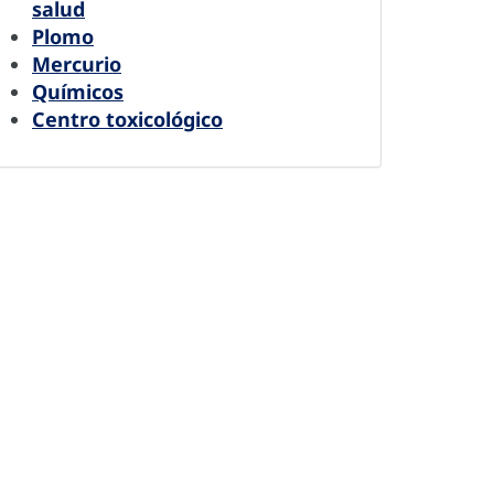
salud
Plomo
Mercurio
Químicos
Centro toxicológico