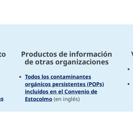
to
Productos de información
de otras organizaciones
Todos los contaminantes
orgánicos persistentes (POPs)
incluidos en el Convenio de
as
Estocolmo
(en inglés)