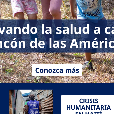
vando la salud a 
ncón de las Améri
Conozca más
CRISIS
HUMANITARIA
EN HAITÍ