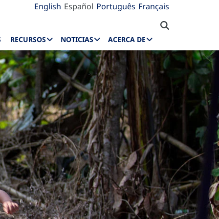
English
Español
Português
Français
S
RECURSOS
NOTICIAS
ACERCA DE