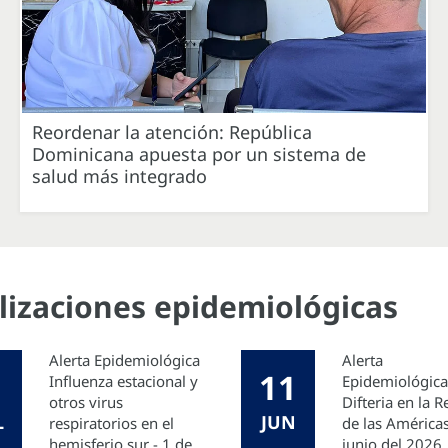
Reordenar la atención: República
Dominicana apuesta por un sistema de
salud más integrado
alizaciones epidemiológicas
Alerta Epidemiológica
Alerta
11
Influenza estacional y
Epidemiológica
otros virus
Difteria en la 
L
JUN
respiratorios en el
de las Américas
hemisferio sur - 1 de
junio del 2026