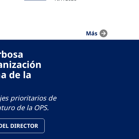
Más
arbosa
anización
a de la
es prioritarios de
uturo de la OPS.
 DEL DIRECTOR