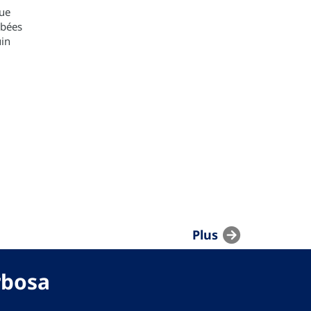
ue
mbées
uin
Plus
rbosa