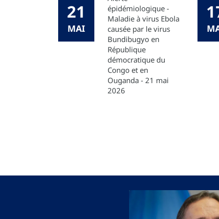
21
1
épidémiologique -
Maladie à virus Ebola
MAI
MA
causée par le virus
Bundibugyo en
République
démocratique du
Congo et en
Ouganda - 21 mai
2026