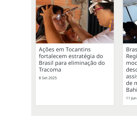
Ações em Tocantins
Bras
fortalecem estratégia do
Reg
Brasil para eliminação do
mod
Tracoma
desc
assi
8 Set 2025
de 
Bah
11 Jun