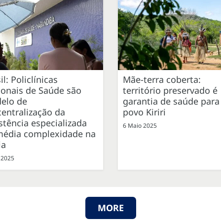
il: Policlínicas
Mãe-terra coberta:
ionais de Saúde são
território preservado é
elo de
garantia de saúde para
entralização da
povo Kiriri
stência especializada
6 Maio 2025
média complexidade na
ia
 2025
MORE