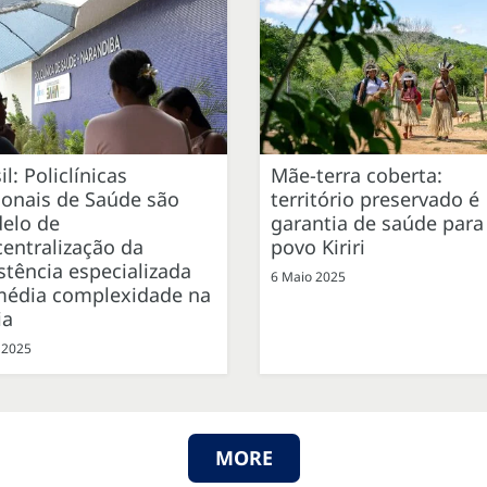
il: Policlínicas
Mãe-terra coberta:
ionais de Saúde são
território preservado é
elo de
garantia de saúde para
entralização da
povo Kiriri
stência especializada
6 Maio 2025
média complexidade na
ia
 2025
MORE