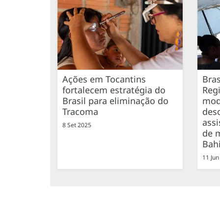
Ações em Tocantins
Bras
fortalecem estratégia do
Reg
Brasil para eliminação do
mod
Tracoma
desc
assi
8 Set 2025
de 
Bah
11 Jun