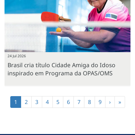
24 Jul 2026
Brasil cria título Cidade Amiga do Idoso
inspirado em Programa da OPAS/OMS
Paginação
Página
1
Página
2
Página
3
Página
4
Página
5
Página
6
Página
7
Página
8
Página
9
Próxima
›
Últim
»
atual
página
págin