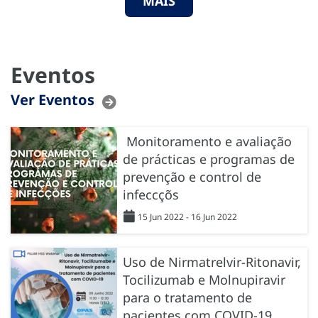
MAIS
Eventos
Ver Eventos
Monitoramento e avaliação
de prácticas e programas de
prevenção e control de
infeccçõs
15 Jun 2022 - 16 Jun 2022
Uso de Nirmatrelvir-Ritonavir,
Tocilizumab e Molnupiravir
para o tratamento de
pacientes com COVID-19