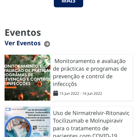
MAIS
Eventos
Ver Eventos
Monitoramento e avaliação
de prácticas e programas de
prevenção e control de
infeccçõs
15 Jun 2022 - 16 Jun 2022
Uso de Nirmatrelvir-Ritonavir,
Tocilizumab e Molnupiravir
para o tratamento de
pacientes com COVID-19