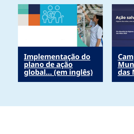
Implementação do
Cam
plano de ação
Mund
global... (em inglês)
das 