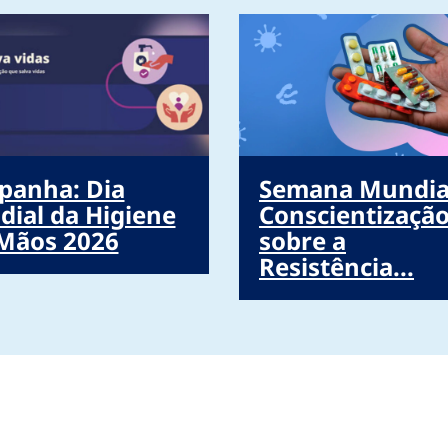
panha: Dia
Semana Mundia
ial da Higiene
Conscientizaçã
Mãos 2026
sobre a
Resistência...