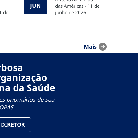
JUN
das Américas - 11 de
 1 de
junho de 2026
Mais
arbosa
rganização
na da Saúde
s prioritários de sua
a OPAS.
O DIRETOR