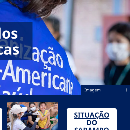
dos
cas
Imagem
SITUAÇÃO
DO
SARAMPO