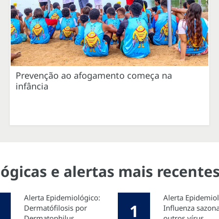
Prevenção ao afogamento começa na
infância
ógicas e alertas mais recente
Alerta Epidemiológico:
Alerta Epidemio
1
Dermatófilosis por
Influenza sazona
Dermatophilus
outros vírus