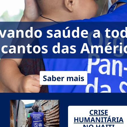
vando saúde a to
 cantos das Améri
Saber mais
CRISE
HUMANITÁRIA
NO HAITI