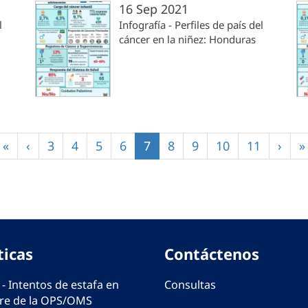
16 Sep 2021
l
Infografía - Perfiles de país del
cáncer en la niñez: Honduras
Primera
«
Página
‹
Página
3
Página
4
Página
5
Página
6
Página
7
Página
8
Página
9
Página
10
Página
11
Sigu
›
Ú
»
página
anterior
actual
pági
p
ticas
Contáctenos
 - Intentos de estafa en
Consultas
e de la OPS/OMS