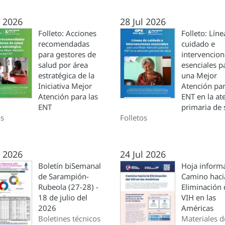
l 2026
28 Jul 2026
Folleto: Acciones
Folleto: Líne
recomendadas
cuidado e
para gestores de
intervencion
salud por área
esenciales p
estratégica de la
una Mejor
Iniciativa Mejor
Atención par
Atención para las
ENT en la at
ENT
primaria de 
os
Folletos
l 2026
24 Jul 2026
Boletín biSemanal
Hoja informa
de Sarampión-
Camino haci
Rubeola (27-28) -
Eliminación 
18 de julio del
VIH en las
2026
Américas
Boletines técnicos
Materiales d