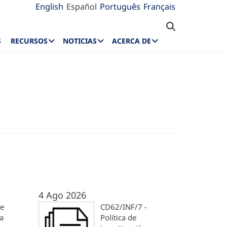
English
Español
Português
Français
S
RECURSOS
NOTICIAS
ACERCA DE
4 Ago 2026
de
CD62/INF/7 -
la
Política de