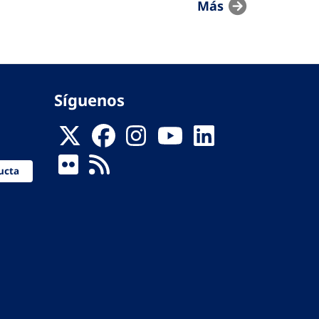
Más
Síguenos
ucta