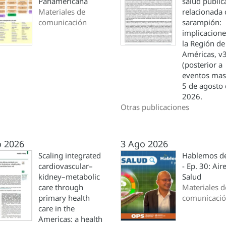
Panamericana
salud públic
Materiales de
relacionada 
comunicación
sarampión:
implicacione
la Región de
Américas, v
(posterior a
eventos masi
5 de agosto 
2026.
Otras publicaciones
o 2026
3 Ago 2026
Scaling integrated
Hablemos de
cardiovascular–
- Ep. 30: Air
kidney–metabolic
Salud
care through
Materiales d
primary health
comunicaci
care in the
Americas: a health