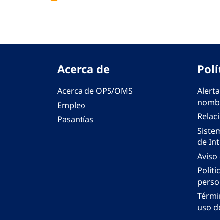
Acerca de
Polí
Acerca de OPS/OMS
Alerta
nombr
Empleo
Relac
Pasantías
Siste
de Int
Aviso
Políti
perso
Térmi
uso de