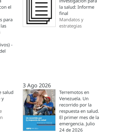
a
investigación para
con el
la salud: Informe
final
s para
Mandatos y
 las
estrategias
3
vos) -
del
3 Ago 2026
 salud
Terremotos en
e y
Venezuela. Un
recorrido por la
e
respuesta en salud.
ón
El primer mes de la
emergencia. Julio
24 de 2026