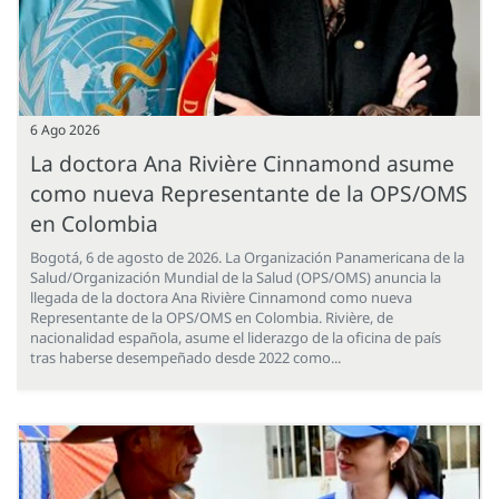
6 Ago 2026
La doctora Ana Rivière Cinnamond asume
como nueva Representante de la OPS/OMS
en Colombia
Bogotá, 6 de agosto de 2026. La Organización Panamericana de la
Salud/Organización Mundial de la Salud (OPS/OMS) anuncia la
llegada de la doctora Ana Rivière Cinnamond como nueva
Representante de la OPS/OMS en Colombia. Rivière, de
nacionalidad española, asume el liderazgo de la oficina de país
tras haberse desempeñado desde 2022 como...