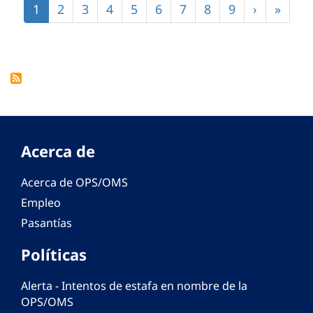
Página
1
Página
2
Página
3
Página
4
Página
5
Página
6
Página
7
Página
8
Página
9
Siguiente
›
Últim
»
actual
página
págin
Acerca de
Acerca de OPS/OMS
Empleo
Pasantías
Políticas
Alerta - Intentos de estafa en nombre de la
OPS/OMS