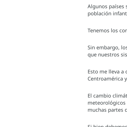
Algunos países s
población infanti
Tenemos los cono
Sin embargo, los
que nuestros sis
Esto me lleva a 
Centroamérica y
El cambio climá
meteorológicos 
muchas partes d
Si bien debemos