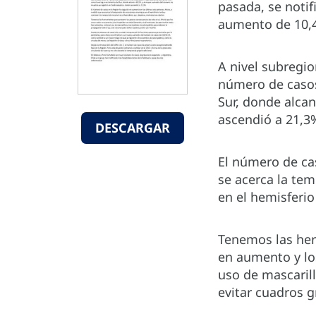
pasada, se notif
aumento de 10,4
A nivel subregio
número de casos
Sur, donde alca
ascendió a 21,3
DESCARGAR
El número de ca
se acerca la te
en el hemisferi
Tenemos las her
en aumento y lo
uso de mascarill
evitar cuadros g