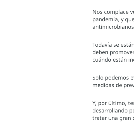
Nos complace ve
pandemia, y quer
antimicrobianos 
Todavía se están
deben promover 
cuándo están i
Solo podemos evi
medidas de prev
Y, por último, 
desarrollando p
tratar una gran 