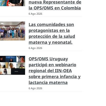
nueva Representante de
la OPS/OMS en Colombia
6 Ago 2026
Las comunidades son
protagonistas en la
protección de la salud
materna y neonatal.
6 Ago 2026
OPS/OMS Uruguay
participó en webinario
regional del IIN-OEA
sobre primera infancia y
lactancia materna
6 Ago 2026