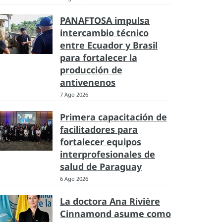
PANAFTOSA impulsa
intercambio técnico
entre Ecuador y Brasil
para fortalecer la
producción de
antivenenos
7 Ago 2026
Primera capacitación de
facilitadores para
fortalecer equipos
interprofesionales de
salud de Paraguay
6 Ago 2026
La doctora Ana Rivière
Cinnamond asume como