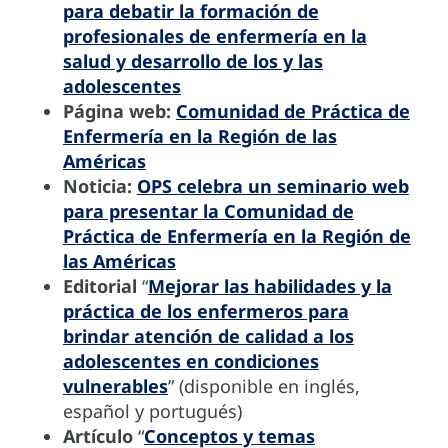
para debatir la formación de
profesionales de enfermería en la
salud y desarrollo de los y las
adolescentes
Página web:
Comunidad de Práctica de
Enfermería en la Región de las
Américas
Noticia:
OPS celebra un seminario web
para presentar la Comunidad de
Práctica de Enfermería en la Región de
las Américas
Editorial
“
Mejorar las habilidades y la
práctica de los enfermeros para
brindar atención de calidad a los
adolescentes en condiciones
vulnerables
” (disponible en inglés,
español y portugués)
Artículo
“
Conceptos y temas