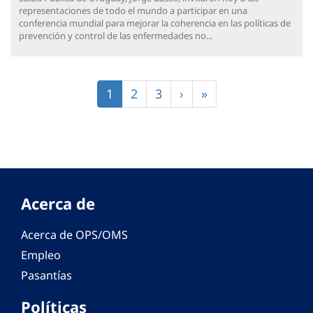
representaciones de todo el mundo a participar en una
conferencia mundial para mejorar la coherencia en las políticas de
prevención y control de las enfermedades no...
Paginación
Página
1
Página
2
Página
3
Siguiente
›
Última
»
actual
página
página
Acerca de
Acerca de OPS/OMS
Empleo
Pasantías
Políticas