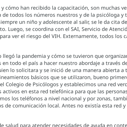
al y cómo han recibido la capacitación, son muchas v
 de todos los números nuestros y de la psicóloga y t
siempre un niño y adolescente al salir, se le da cita 
nto. Luego, se coordina con el SAI, Servicio de Atenci
 para ver el riesgo del VIH. Externamente, todos los 
legó la pandemia y cómo se tuvieron que organizar, 
 todo el país a hacer nuestro abordaje a través de 
ien lo solicitara y se inició de una manera abierta a
 lineamientos básicos que se utilizaron, bueno primer
 el Colegio de Psicólogos y establecimos una red ve
ctivos en esta red telefónica para que las personas
mos los teléfonos a nivel nacional y por zonas, tam
dios de comunicación local. Antes no existía esta r
os de salud para atender necesidades de ayuda en con