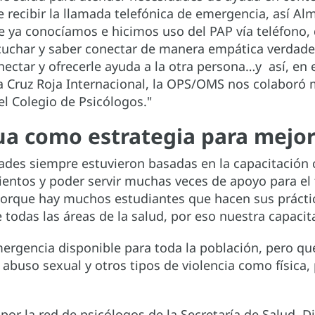
 recibir la llamada telefónica de emergencia, así Al
ue ya conocíamos e hicimos uso del PAP vía teléfono, 
scuchar y saber conectar de manera empática verdad
ctar y ofrecerle ayuda a la otra persona…y así, en 
 Cruz Roja Internacional, la OPS/OMS nos colaboró m
 el Colegio de Psicólogos."
ua como estrategia para mejor
dades siempre estuvieron basadas en la capacitación
ntos y poder servir muchas veces de apoyo para el t
que hay muchos estudiantes que hacen sus práctica
 todas las áreas de la salud, por eso nuestra capacit
emergencia disponible para toda la población, pero q
 abuso sexual y otros tipos de violencia como física,
por la red de psicólogos de la Secretaría de Salud. D