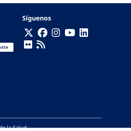
Síguenos
ucta
de la Salud