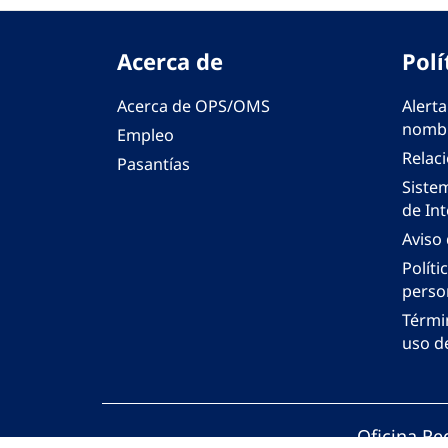
Acerca de
Polí
Acerca de OPS/OMS
Alerta
nombr
Empleo
Relac
Pasantías
Siste
de Int
Aviso
Políti
perso
Térmi
uso de
Oficina Re