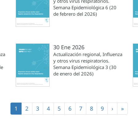
y otros virus respiratorios.
Semana Epidemiológica 6 (20
de febrero del 2026)
30 Ene 2026
nza
Actualización regional, Influenza
y otros virus respiratorios.
de
Semana Epidemiológica 3 (30
de enero del 2026)
Página
1
Página
2
Página
3
Página
4
Página
5
Página
6
Página
7
Página
8
Página
9
Siguiente
›
Últim
»
actual
página
págin