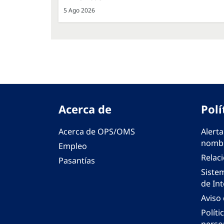
5 Ago 2026
Acerca de
Polí
Acerca de OPS/OMS
Alerta
nombr
Empleo
Relac
Pasantías
Siste
de Int
Aviso
Políti