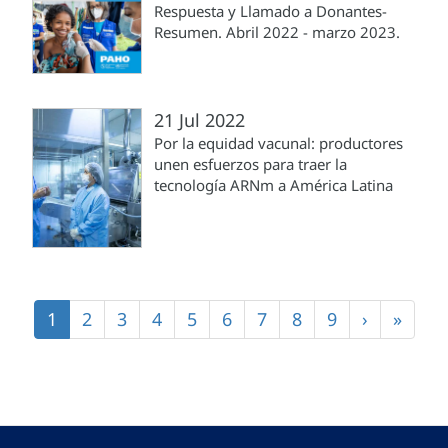
Respuesta y Llamado a Donantes-
Resumen. Abril 2022 - marzo 2023.
21 Jul 2022
Por la equidad vacunal: productores
unen esfuerzos para traer la
tecnología ARNm a América Latina
Paginación
Página
1
Página
2
Página
3
Página
4
Página
5
Página
6
Página
7
Página
8
Página
9
Siguiente
›
Últim
»
actual
página
págin