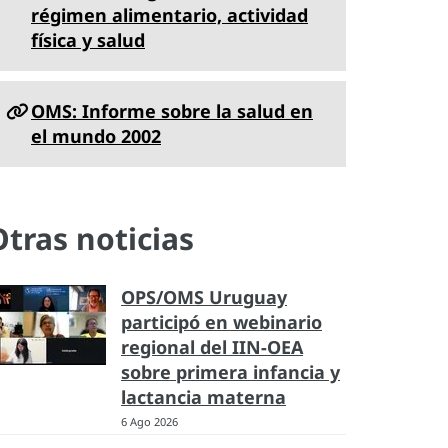
régimen alimentario, actividad
física y salud
OMS: Informe sobre la salud en
el mundo 2002
Otras noticias
OPS/OMS Uruguay
participó en webinario
regional del IIN-OEA
sobre primera infancia y
lactancia materna
6 Ago 2026