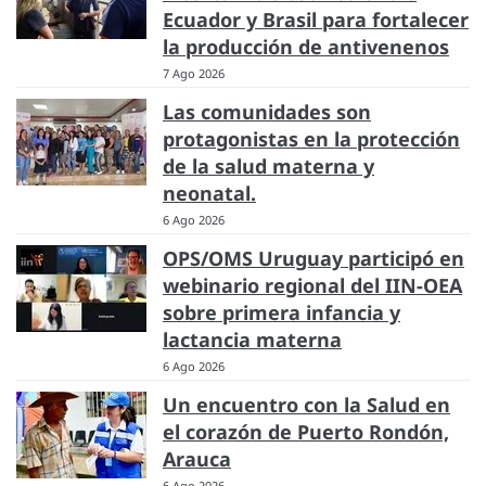
Ecuador y Brasil para fortalecer
la producción de antivenenos
7 Ago 2026
Las comunidades son
protagonistas en la protección
de la salud materna y
neonatal.
6 Ago 2026
OPS/OMS Uruguay participó en
webinario regional del IIN-OEA
sobre primera infancia y
lactancia materna
6 Ago 2026
Un encuentro con la Salud en
el corazón de Puerto Rondón,
Arauca
6 Ago 2026