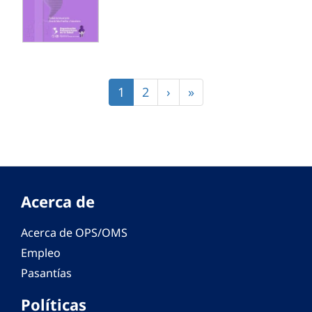
Paginación
Página
1
Página
2
Siguiente
›
Última
»
actual
página
página
Acerca de
Acerca de OPS/OMS
Empleo
Pasantías
Políticas