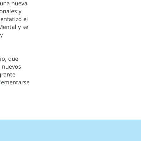
 una nueva
ionales y
enfatizó el
Mental y se
 y
io, que
n nuevos
grante
plementarse