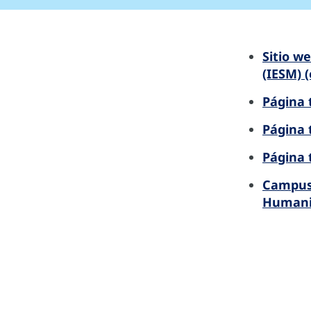
Sitio w
(IESM) (
Página 
Página 
Página 
Campus 
Humanit