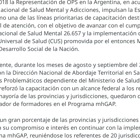
018 la Representación de OPS en la Argentina, en ac
acional de Salud Mental y Adicciones, impulsan la Es
una de las líneas prioritarias de capacitación dest
l de atención, con el objetivo de avanzar con el cum
acional de Salud Mental 26.657 y la implementación 
niversal de Salud (CUS) promovida por el entonces M
Desarrollo Social de la Nación.
ente, durante los meses de agosto y septiembre del 
n la Dirección Nacional de Abordaje Territorial en S
 Problemáticos dependiente del Ministerio de Salud
reforzó la capacitación con un alcance federal a los r
mayoría de las provincias y jurisdicciones, quedaron
dor de formadores en el Programa mhGAP.
 un gran porcentaje de las provincias y jurisdicciones
n su compromiso e interés en continuar con la impl
a mhGAP, reuniéndose los referentes de 20 jurisdicc