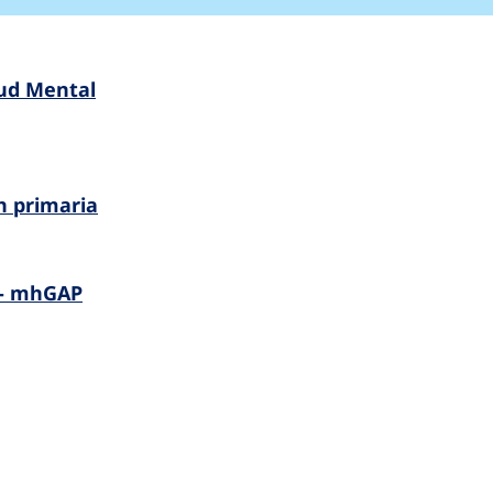
lud Mental
n primaria
l - mhGAP