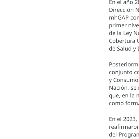
En el año 2
Dirección N
mhGAP como 
primer nive
de la Ley N
Cobertura U
de Salud y 
Posteriorm
conjunto co
y Consumos
Nación, se 
que, en la 
como forma
En el 2023,
reafirmaro
del Program