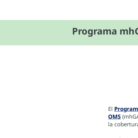
Programa mhG
El
Programa
OMS
(mhGAP
la cobertur