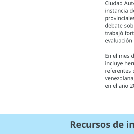
Ciudad Aut
instancia d
provinciale
debate sobr
trabajó for
evaluación 
En el mes 
incluye he
referentes 
venezolana,
en el año 2
Recursos de i