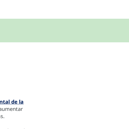
tal de la
a aumentar
s.