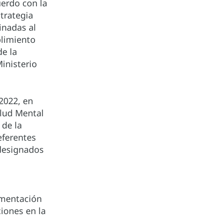
uerdo con la
trategia
inadas al
plimiento
de la
inisterio
2022, en
alud Mental
 de la
eferentes
 designados
ementación
iones en la