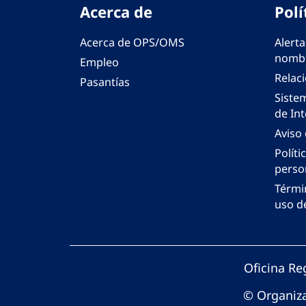
Acerca de
Polí
Acerca de OPS/OMS
Alerta
nombr
Empleo
Relac
Pasantías
Siste
de Int
Aviso
Políti
perso
Térmi
uso de
Oficina Re
© Organiza