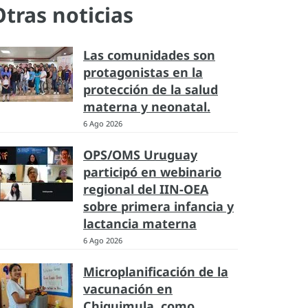
Otras noticias
Las comunidades son
protagonistas en la
protección de la salud
materna y neonatal.
6 Ago 2026
OPS/OMS Uruguay
participó en webinario
regional del IIN-OEA
sobre primera infancia y
lactancia materna
6 Ago 2026
Microplanificación de la
vacunación en
Chiquimula, como