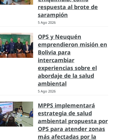
respuesta al brote de
sarampión
5 Ago 2026
OPS y Neuquén
emprendieron misión en
Bolivia para
intercambiar
experiencias sobre el
abordaje de la salud
ambiental
5 Ago 2026
MPPS implementará
estrategia de salud
ambiental propuesta por
OPS para atender zonas
más afectadas por la