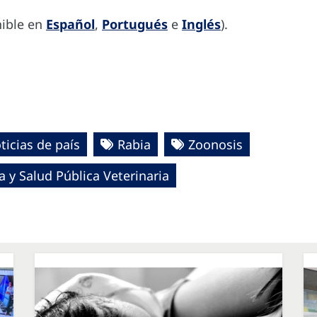
nible en
Español
,
Portugués
e
Inglés
).
ticias de país
Rabia
Zoonosis
 y Salud Pública Veterinaria