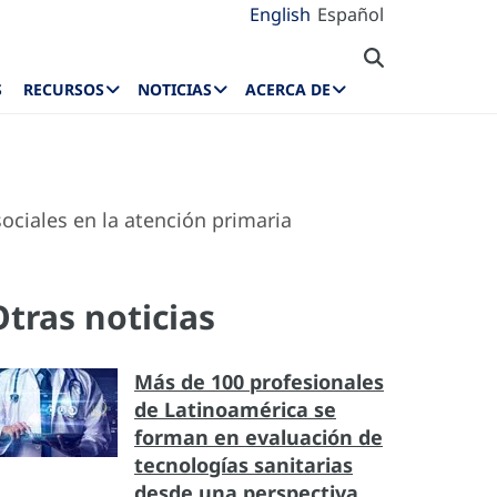
English
Español
S
RECURSOS
NOTICIAS
ACERCA DE
ociales en la atención primaria
Otras noticias
Más de 100 profesionales
de Latinoamérica se
forman en evaluación de
tecnologías sanitarias
desde una perspectiva