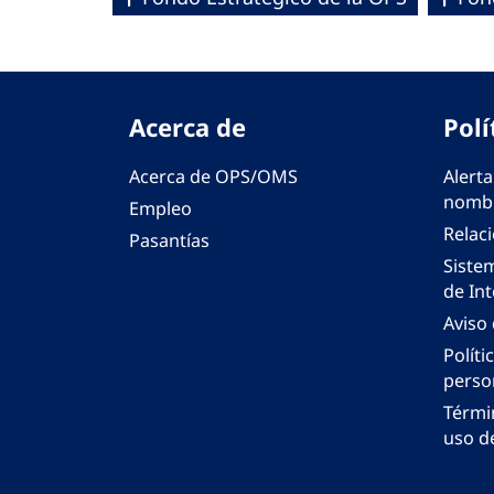
Acerca de
Polí
Acerca de OPS/OMS
Alerta
nombr
Empleo
Relac
Pasantías
Siste
de Int
Aviso
Políti
perso
Térmi
uso de