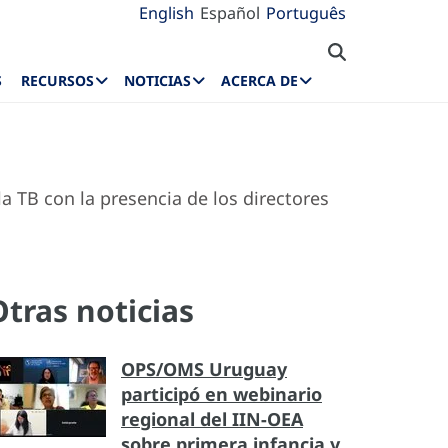
English
Español
Português
S
RECURSOS
NOTICIAS
ACERCA DE
la TB con la presencia de los directores
Otras noticias
OPS/OMS Uruguay
participó en webinario
regional del IIN-OEA
sobre primera infancia y