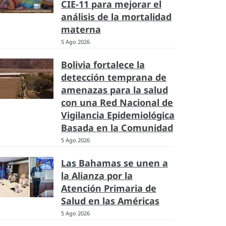
CIE-11 para mejorar el
análisis de la mortalidad
materna
5 Ago 2026
Bolivia fortalece la
detección temprana de
amenazas para la salud
con una Red Nacional de
Vigilancia Epidemiológica
Basada en la Comunidad
5 Ago 2026
Las Bahamas se unen a
la Alianza por la
Atención Primaria de
Salud en las Américas
5 Ago 2026