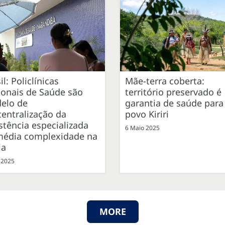
il: Policlínicas
Mãe-terra coberta:
ionais de Saúde são
território preservado é
elo de
garantia de saúde para
entralização da
povo Kiriri
stência especializada
6 Maio 2025
média complexidade na
ia
 2025
MORE