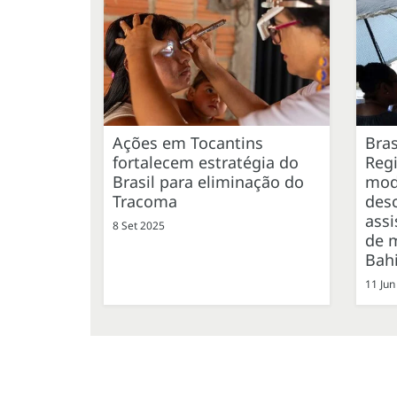
Ações em Tocantins
Bras
fortalecem estratégia do
Reg
Brasil para eliminação do
mod
Tracoma
desc
assi
8 Set 2025
de 
Bah
11 Jun