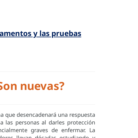
camentos y las pruebas
Son nuevas?
ína que desencadenará una respuesta
 las personas al darles protección
ncialmente graves de enfermar. La
ores llevan décadas estudiando y