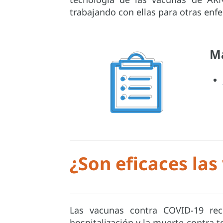
trabajando con ellas para otras enf
Má
¿Son eficaces las
Las vacunas contra COVID-19 re
hospitalización y la muerte contra to