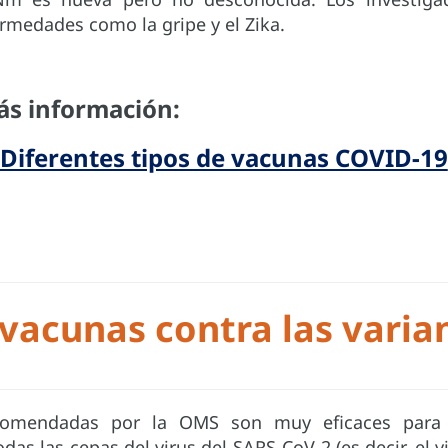
ermedades como la gripe y el Zika.
s información:
Diferentes tipos de vacunas COVID-19
 vacunas contra las varian
comendadas por la OMS son muy eficaces para p
das las cepas del virus del SARS-CoV-2 (es decir, el 