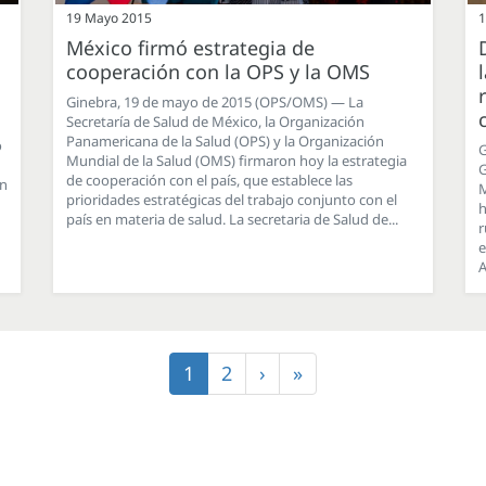
19 Mayo 2015
1
México firmó estrategia de
cooperación con la OPS y la OMS
Ginebra, 19 de mayo de 2015 (OPS/OMS) — La
Secretaría de Salud de México, la Organización
Panamericana de la Salud (OPS) y la Organización
o
G
Mundial de la Salud (OMS) firmaron hoy la estrategia
G
de cooperación con el país, que establece las
on
M
prioridades estratégicas del trabajo conjunto con el
h
país en materia de salud. La secretaria de Salud de...
r
e
A
Página
1
Página
2
Siguiente
›
Última
»
actual
página
página