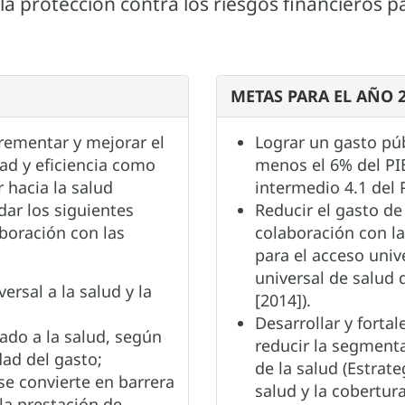
la protección contra los riesgos financieros p
METAS PARA EL AÑO 
crementar y mejorar el
Lograr un gasto púb
ad y eficiencia como
menos el 6% del PI
 hacia la salud
intermedio 4.1 del 
dar los siguientes
Reducir el gasto de 
boración con las
colaboración con la
para el acceso unive
universal de salud
ersal a la salud y la
[2014]).
Desarrollar y fortal
ado a la salud, según
reducir la segment
dad del gasto;
de la salud (Estrate
se convierte en barrera
salud y la cobertur
la prestación de