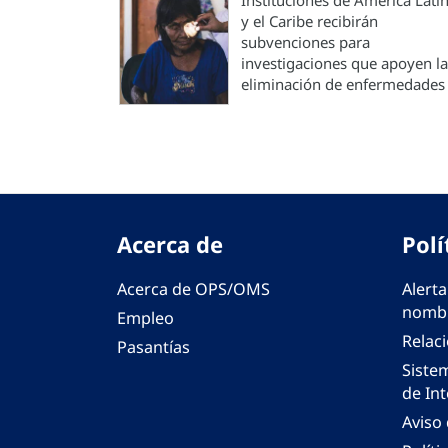
Instituciones de América Lati
y el Caribe recibirán
subvenciones para
investigaciones que apoyen la
eliminación de enfermedades
Acerca de
Polí
Acerca de OPS/OMS
Alerta
nombr
Empleo
Relac
Pasantías
Siste
de Int
Aviso