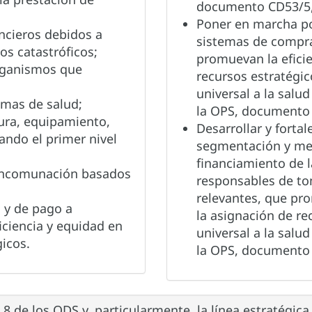
documento CD53/5, 
Poner en marcha pol
ancieros debidos a
sistemas de compra
os catastróficos;
promuevan la eficie
organismos que
recursos estratégic
universal a la salud
emas de salud;
la OPS, documento C
tura, equipamiento,
Desarrollar y forta
zando el primer nivel
segmentación y me
financiamiento de l
ancomunación basados
responsables de to
relevantes, que pro
 y de pago a
la asignación de re
ciencia y equidad en
universal a la salud
gicos.
la OPS, documento C
8 de los ODS y, particularmente, la línea estratégica 