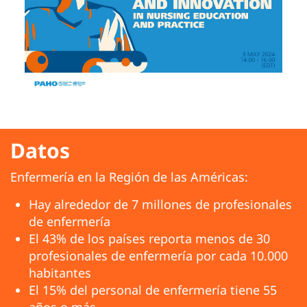
Datos
Enfermería en la Región de las Américas:
Hay alrededor de 7 millones de profesionales
de enfermería
El 43% de los países reporta menos de 30
profesionales de enfermería por cada 10.000
habitantes
El 15% del personal de enfermería tiene 55
años o más