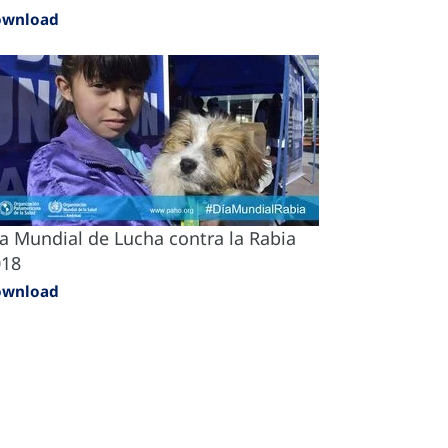
ownload
a Mundial de Lucha contra la Rabia
018
ownload