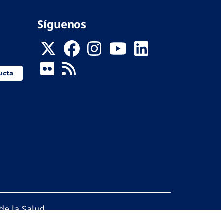
Síguenos
ucta
de la Salud