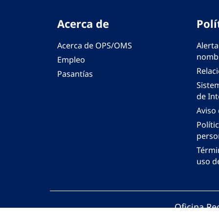
Acerca de
Polí
Acerca de OPS/OMS
Alerta
nombr
Empleo
Relac
Pasantías
Siste
de Int
Aviso
Políti
perso
Térmi
uso de
Oficina Re