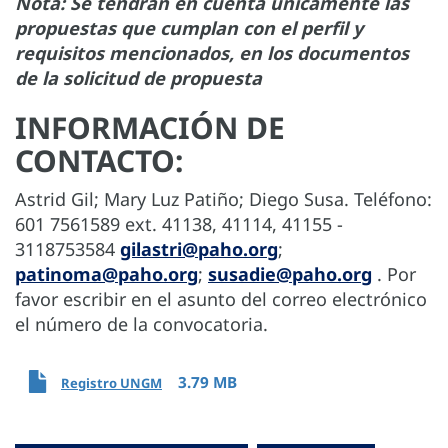
Nota: Se tendrán en cuenta únicamente las
propuestas que cumplan con el perfil y
requisitos mencionados, en los documentos
de la solicitud de propuesta
INFORMACIÓN DE
CONTACTO:
Astrid Gil; Mary Luz Patiño; Diego Susa. Teléfono:
601 7561589 ext. 41138, 41114, 41155 -
3118753584
gilastri@paho.org
;
patinoma@paho.org
;
susadie@paho.org
. Por
favor escribir en el asunto del correo electrónico
el número de la convocatoria.
3.79 MB
Registro UNGM