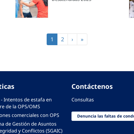
Página
1
Página
2
Siguiente
›
Última
»
actual
página
página
ticas
Contáctenos
 - Intentos de estafa en
Consultas
e de la OPS/OMS
iones comerciales con OPS
Denuncia las faltas de cond
ma de Gestión de Asuntos
egridad y Conflictos (SGAIC)