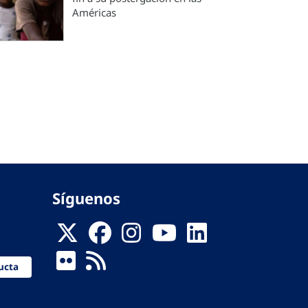
Américas
Síguenos
ucta