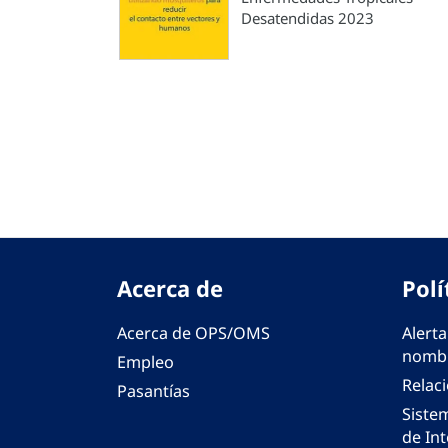
Desatendidas 2023
Paginación
Acerca de
Polí
Acerca de OPS/OMS
Alerta
nombr
Empleo
Relac
Pasantías
Siste
de Int