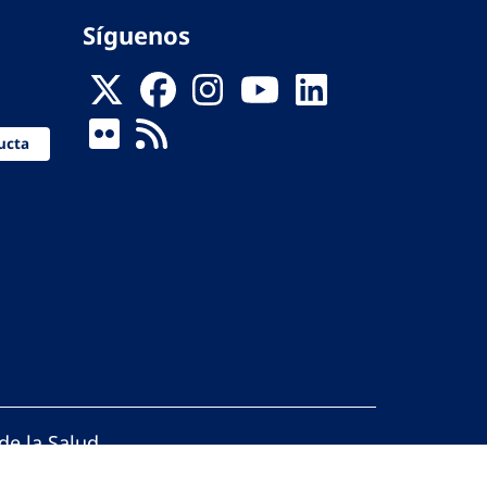
Síguenos
ucta
de la Salud
reservados.