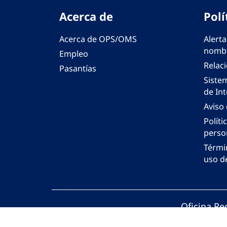
Acerca de
Polí
Acerca de OPS/OMS
Alerta
nombr
Empleo
Relac
Pasantías
Siste
de Int
Aviso
Políti
perso
Térmi
uso de
Oficina Re
© Organiza