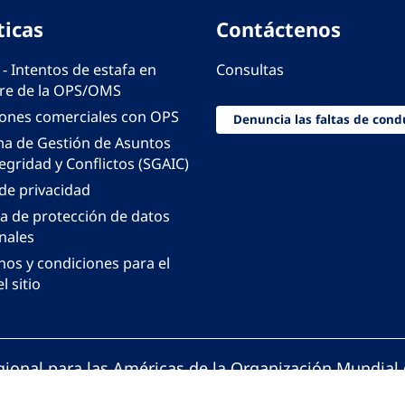
ticas
Contáctenos
 - Intentos de estafa en
Consultas
e de la OPS/OMS
iones comerciales con OPS
Denuncia las faltas de cond
ma de Gestión de Asuntos
egridad y Conflictos (SGAIC)
 de privacidad
ca de protección de datos
nales
nos y condiciones para el
l sitio
gional para las Américas de la Organización Mundial 
ción Panamericana de la Salud. Todos los derechos 