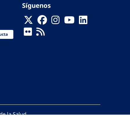
Síguenos
ucta
de la Salud
reservados.