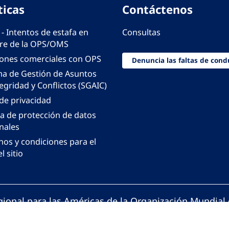
ticas
Contáctenos
 - Intentos de estafa en
Consultas
e de la OPS/OMS
iones comerciales con OPS
Denuncia las faltas de cond
ma de Gestión de Asuntos
egridad y Conflictos (SGAIC)
 de privacidad
ca de protección de datos
nales
nos y condiciones para el
l sitio
gional para las Américas de la Organización Mundial 
ción Panamericana de la Salud. Todos los derechos 