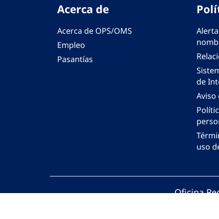
Acerca de
Polí
Acerca de OPS/OMS
Alerta
nombr
Empleo
Relac
Pasantías
Siste
de Int
Aviso
Políti
perso
Térmi
uso de
Oficina Re
© Organiza