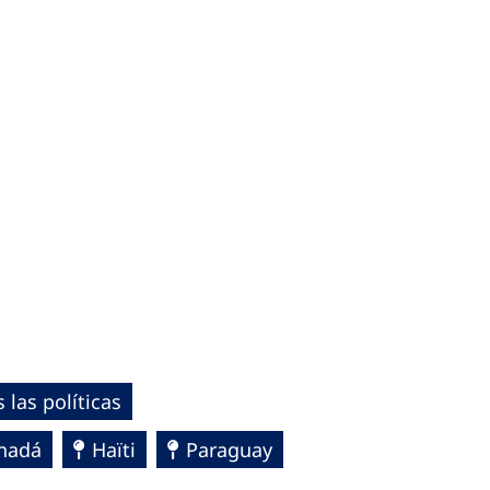
 las políticas
nadá
Haïti
Paraguay