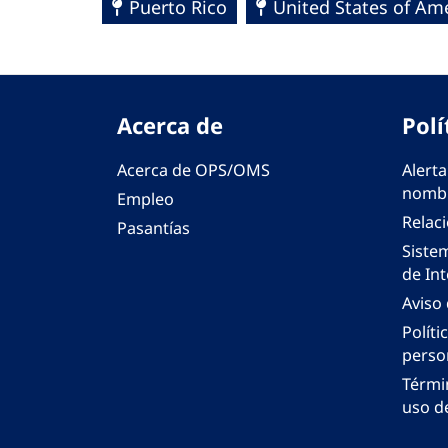
Puerto Rico
United States of Am
Acerca de
Polí
Acerca de OPS/OMS
Alerta
nombr
Empleo
Relac
Pasantías
Siste
de Int
Aviso
Políti
perso
Térmi
uso de