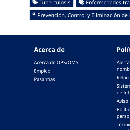
Tuberculosis
Enfermedades tra
Prevención, Control y Eliminación d
Acerca de
Polí
Acerca de OPS/OMS
Alerta
nombr
Empleo
Relac
Pasantías
Siste
de Int
Aviso
Políti
perso
Térmi