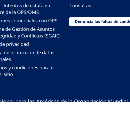
 - Intentos de estafa en
Consultas
e de la OPS/OMS
iones comerciales con OPS
Denuncia las faltas de cond
ma de Gestión de Asuntos
egridad y Conflictos (SGAIC)
 de privacidad
ca de protección de datos
nales
nos y condiciones para el
l sitio
gional para las Américas de la Organización Mundial 
ción Panamericana de la Salud. Todos los derechos 