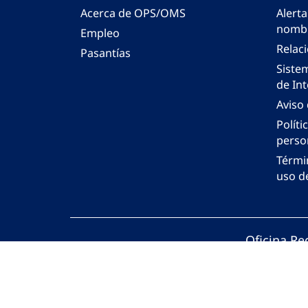
Acerca de OPS/OMS
Alerta
nombr
Empleo
Relac
Pasantías
Siste
de Int
Aviso
Políti
perso
Térmi
uso de
Oficina Re
© Organiza