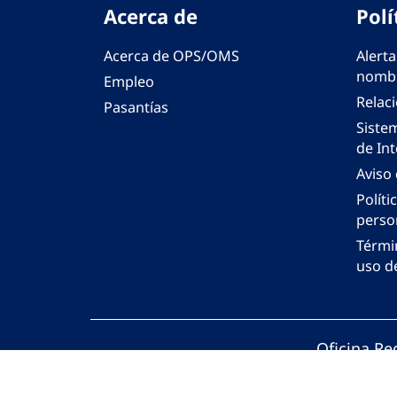
Acerca de
Polí
Acerca de OPS/OMS
Alerta
nombr
Empleo
Relac
Pasantías
Siste
de Int
Aviso
Políti
perso
Térmi
uso de
Oficina Re
© Organiza