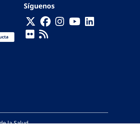
Síguenos
ucta
de la Salud
reservados.