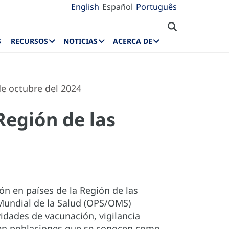
English
Español
Português
S
RECURSOS
NOTICIAS
ACERCA DE
de octubre del 2024
Región de las
ón en países de la Región de las
Mundial de la Salud (OPS/OMS)
idades de vacunación, vigilancia
s en poblaciones que se conocen como