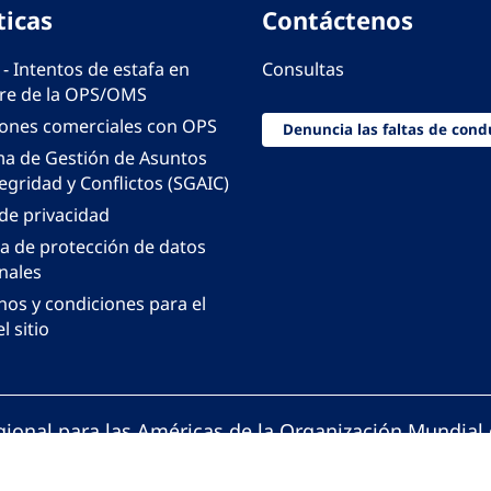
ticas
Contáctenos
 - Intentos de estafa en
Consultas
e de la OPS/OMS
iones comerciales con OPS
Denuncia las faltas de cond
ma de Gestión de Asuntos
egridad y Conflictos (SGAIC)
 de privacidad
ca de protección de datos
nales
nos y condiciones para el
l sitio
gional para las Américas de la Organización Mundial 
ción Panamericana de la Salud. Todos los derechos 