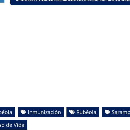
béola
Inmunización
Rubéola
Saramp
so de Vida