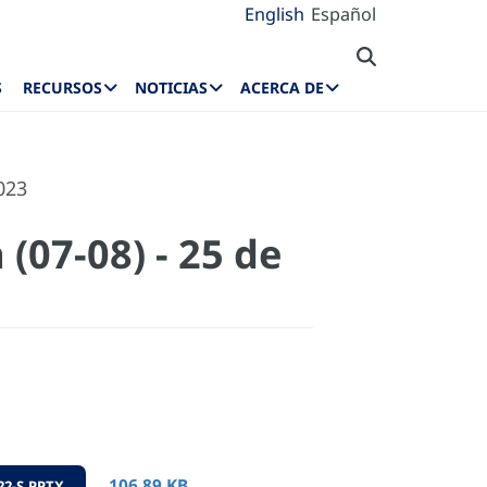
English
Español
S
RECURSOS
NOTICIAS
ACERCA DE
023
(07-08) - 25 de
106.89 KB
2-S.PPTX