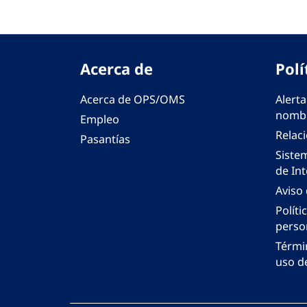
Acerca de
Polí
Acerca de OPS/OMS
Alerta
nombr
Empleo
Relac
Pasantías
Siste
de Int
Aviso
Políti
perso
Térmi
uso de