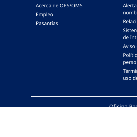
Acerca de OPS/OMS
Alerta
nombr
Empleo
Relac
Pasantías
Siste
de Int
Aviso
Políti
perso
Térmi
uso de
Oficina Re
© Organiza