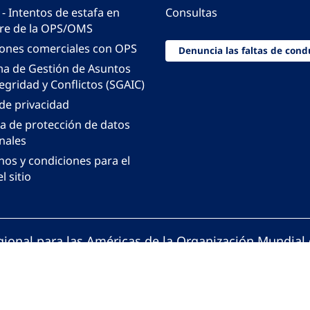
 - Intentos de estafa en
Consultas
e de la OPS/OMS
iones comerciales con OPS
Denuncia las faltas de cond
ma de Gestión de Asuntos
egridad y Conflictos (SGAIC)
 de privacidad
ca de protección de datos
nales
nos y condiciones para el
l sitio
gional para las Américas de la Organización Mundial 
ción Panamericana de la Salud. Todos los derechos 