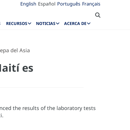
English
Español
Português
Français
S
RECURSOS
NOTICIAS
ACERCA DE
epa del Asia
aití es
ced the results of the laboratory tests
i.