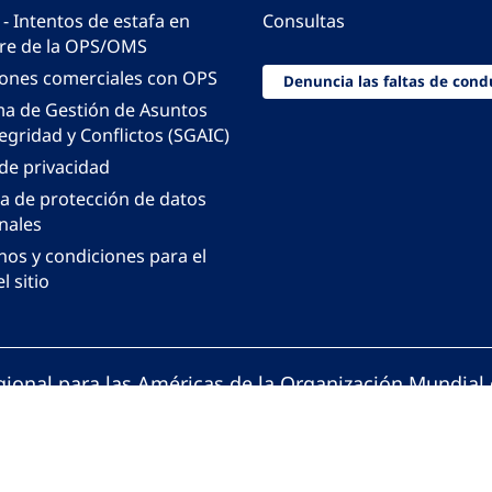
 - Intentos de estafa en
Consultas
e de la OPS/OMS
iones comerciales con OPS
Denuncia las faltas de cond
ma de Gestión de Asuntos
egridad y Conflictos (SGAIC)
 de privacidad
ca de protección de datos
nales
nos y condiciones para el
l sitio
gional para las Américas de la Organización Mundial 
ción Panamericana de la Salud. Todos los derechos 