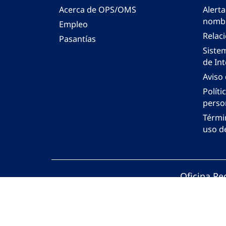
Acerca de OPS/OMS
Alerta
nombr
Empleo
Relac
Pasantías
Siste
de Int
Aviso
Políti
perso
Térmi
uso de
Oficina Re
© Organiza