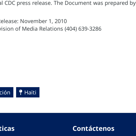
icial CDC press release. The Document was prepared b
elease: November 1, 2010
ision of Media Relations (404) 639-3286
ción
Haïti
ticas
Contáctenos