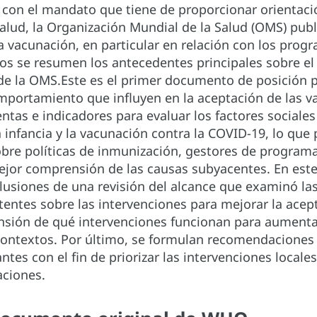
con el mandato que tiene de proporcionar orientaci
 salud, la Organización Mundial de la Salud (OMS) p
a vacunación, en particular en relación con los prog
s se resumen los antecedentes principales sobre el
 de la OMS.Este es el primer documento de posición p
mportamiento que influyen en la aceptación de las va
ntas e indicadores para evaluar los factores sociale
 infancia y la vacunación contra la COVID-19, lo que
obre políticas de inmunización, gestores de programa
ejor comprensión de las causas subyacentes. En est
lusiones de una revisión del alcance que examinó las
tentes sobre las intervenciones para mejorar la acep
nsión de qué intervenciones funcionan para aumentar
contextos. Por último, se formulan recomendaciones p
antes con el fin de priorizar las intervenciones local
aciones.