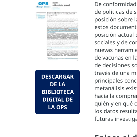
De conformidad 
de políticas de
posición sobre l
estos documento
posición actual
sociales y de co
nuevas herramie
de vacunas en la
de decisiones s
través de una m
DESCARGAR
principales conc
DE LA
metanálisis exis
BIBLIOTECA
hacia la compre
DIGITAL DE
quién y en qué 
LA OPS
los datos result
futuras investig