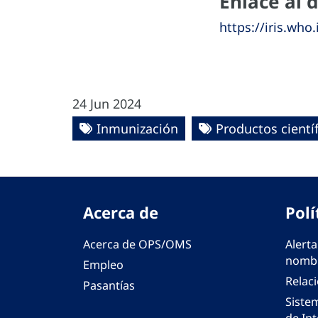
Enlace al
https://iris.wh
24 Jun 2024
Inmunización
Productos científ
Acerca de
Polí
Acerca de OPS/OMS
Alerta
nombr
Empleo
Relac
Pasantías
Siste